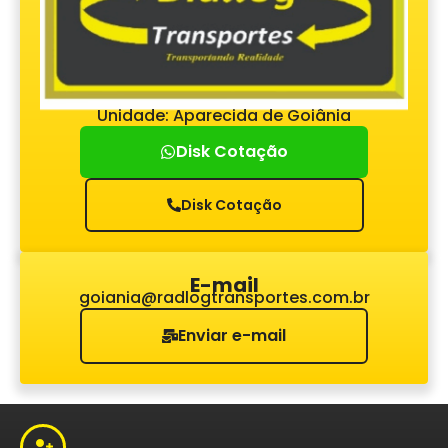
Unidade: Aparecida de Goiânia
Disk Cotação
Disk Cotação
E-mail
goiania@radlogtransportes.com.br
Enviar e-mail