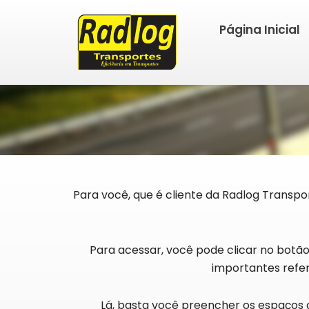
Ir
para
Página Inicial
o
conteúdo
Para você, que é cliente da Radlog Transpo
Para acessar, você pode clicar no botão
importantes refer
Lá, basta você preencher os espaços c